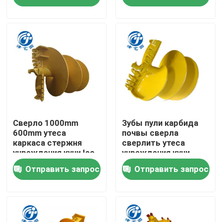
Продукция
VR - шоу
Сверля ведро
Сверло утеса
Сверло 1000mm
Зубы пули карбида
600mm утеса
почвы сверла
каркаса стержня
сверлить утеса
учреждения кучи Iso
учреждения кучи
Штабелевка Адвокатуры Келли
800mm двойные
Отправить запрос
Отправить запрос
отрезанные
цементировать в сверлить
Чистое вне сверло