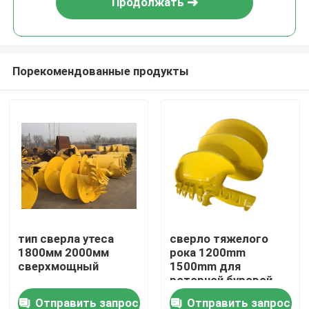
Продолжать
Порекомендованные продукты
Дома
тип сверла утеса
сверло тяжелого
1800мм 2000мм
рока 1200mm
О Компании
сверхмощный
1500mm для
роторной буровой
установки
Отправить запрос
Отправить запрос
Контакты