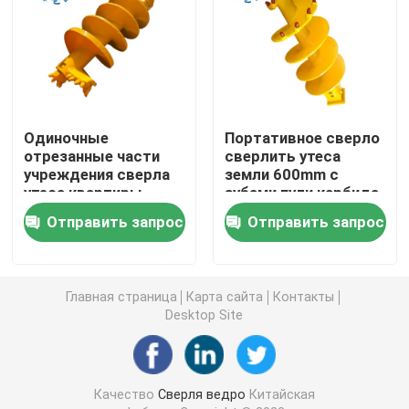
разделитель грязи
Сверля каркас стержня
Одиночные
Портативное сверло
отрезанные части
сверлить утеса
Ведро Belling
учреждения сверла
земли 600mm с
утеса квартиры
зубами пули карбида
600mm
вольфрама
Самосхват молотка
Отправить запрос
Отправить запрос
самосхват стены диафрагмы
Главная страница
Карта сайта
Контакты
Desktop Site
Длинное червячное сверло
Система трубы Tremie
Качество
Сверля ведро
Китайская