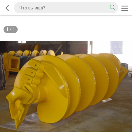
1
/
1