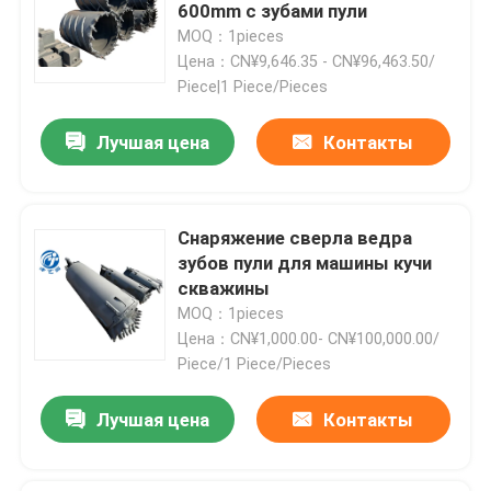
600mm с зубами пули
MOQ：1pieces
Продукция
Цена：CN¥9,646.35 - CN¥96,463.50/
Piece|1 Piece/Pieces
Сверля ведро
Лучшая цена
Контакты
Сверло утеса
Снаряжение сверла ведра
зубов пули для машины кучи
Штабелевка Адвокатуры Келли
скважины
MOQ：1pieces
цементировать в сверлить
Цена：CN¥1,000.00- CN¥100,000.00/
Piece/1 Piece/Pieces
Чистое вне сверло
Лучшая цена
Контакты
разделитель грязи