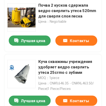
Почва 2 кусков сдержала
ведро сверлить утеса 520mm
Сверля каркас стержня
для сверля слоя песка
Цена：Negotiable
Ведро Belling
Лучшая цена
Контакты
Самосхват молотка
самосхват стены диафрагмы
Куча скважины учреждения
удобряет ведро сверлить
Длинное червячное сверло
утеса 25crmo с зубами
MOQ：1piece
Цена：CN¥9,646.35 - CN¥96,463.50/
Система трубы Tremie
Piece|1 Piece/Pieces
Лучшая цена
Контакты
Сверля запасные части