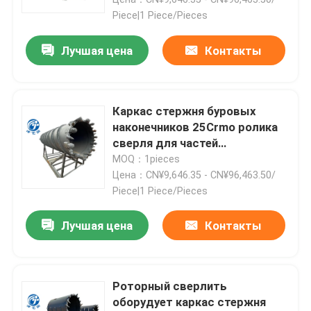
Piece|1 Piece/Pieces
Лучшая цена
Контакты
Каркас стержня буровых
наконечников 25Crmo ролика
сверля для частей
строительной техники
MOQ：1pieces
Цена：CN¥9,646.35 - CN¥96,463.50/
Piece|1 Piece/Pieces
Дома
Лучшая цена
Контакты
О Компании
Роторный сверлить
оборудует каркас стержня
Контакты