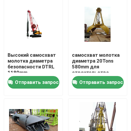
Продукция
Сверля ведро
Сверло утеса
Высокий самосхват
самосхват молотка
молотка диаметра
диаметра 20Tons
безопасности DTRL
580mm для
Штабелевка Адвокатуры Келли
1180mm
строительства
Отправить запрос
Отправить запрос
цементировать в сверлить
Чистое вне сверло
разделитель грязи