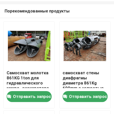
Порекомендованные продукты
Самосхват молотка
самосхват стены
861KG 1ton для
диафрагмы
Дома
гидравлического
диаметра 861Kg
микро- экскаватора
600mm с челюстью
Отправить запрос
Отправить запрос
О Компании
Контакты