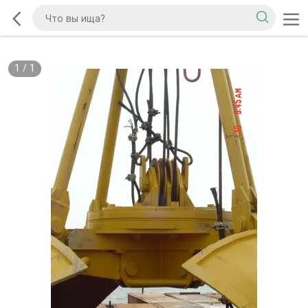
1
/
1