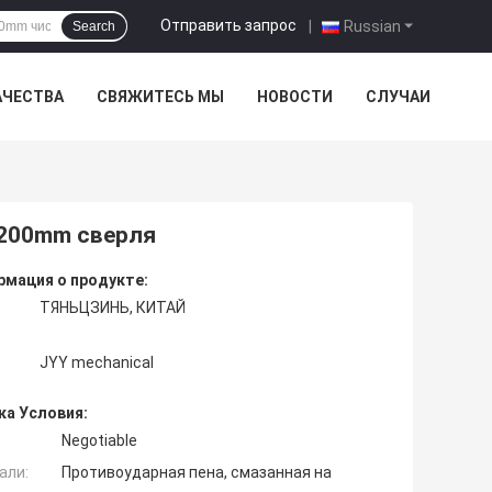
Отправить запрос
|
Russian
Search
АЧЕСТВА
СВЯЖИТЕСЬ МЫ
НОВОСТИ
СЛУЧАИ
1200mm сверля
мация о продукте:
ТЯНЬЦЗИНЬ, КИТАЙ
JYY mechanical
ка Условия:
Negotiable
али:
Противоударная пена, смазанная на