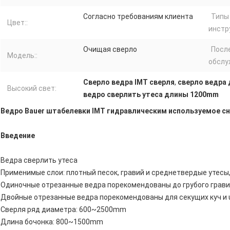
Согласно требованиям клиента
Типы
Цвет::
инстр
Очищая сверло
Посл
Модель::
обслу
Сверло ведра IMT сверля
,
сверло ведра
Высокий свет:
ведро сверлить утеса длины 1200mm
Ведро Bauer штабелевки IMT гидравлическим используемое с
Введение
Ведра сверлить утеса
Применимые слои: плотный песок, гравий и среднетвердые утесы,
Одиночные отрезанные ведра порекомендованы до грубого грави
Двойные отрезанные ведра порекомендованы для секущих куч и 
Сверля ряд диаметра: 600~2500mm
Длина бочонка: 800~1500mm