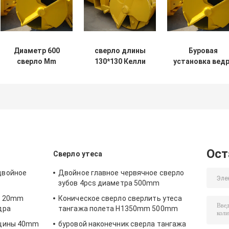
Диаметр 600
сверло длины
Буровая
сверло Mm
130*130 Келли
установка вед
длины 1200mm
1000mm чистое
диаметра Q345
чистое вне для
вне для
600mm для
ила
учреждения
поляков
Ост
Сверло утеса
двойное
Двойное главное червячное сверло
зубов 4pcs диаметра 500mm
и 20mm
Коническое сверло сверлить утеса
дра
тангажа полета H1350mm 500mm
лщины 40mm
буровой наконечник сверла тангажа