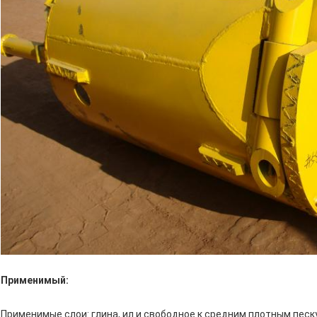
Применимый:
Применимые слои: глина, ил и свободное к средним плотным песку