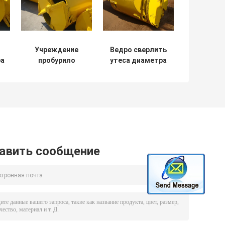
Учреждение
Ведро сверлить
ра
пробурило
утеса диаметра
B
сверло длины
длины 700mm
диаметра
учреждения
1500mm 700mm
1500mm
чистое вне
авить сообщение