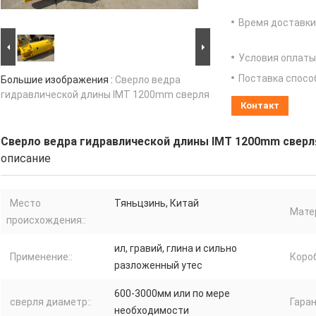
Время доставки
Условия оплаты
Поставка спосо
Большие изображения :
Сверло ведра
гидравлической длины IMT 1200mm сверля
Контакт
Сверло ведра гидравлической длины IMT 1200mm сверл
описание
Место
Тяньцзинь, Китай
Матер
происхождения::
ил, гравий, глина и сильно
Применение::
Короб
разложенный утес
600-3000мм или по мере
сверля диаметр::
Гаран
необходимости