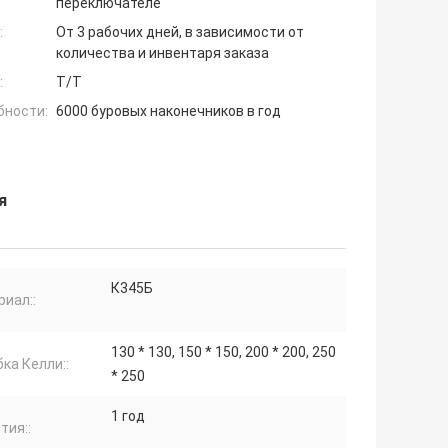
переключателе
:
От 3 рабочих дней, в зависимости от
количества и инвентаря заказа
:
T/T
бности:
6000 буровых наконечников в год
я
К345Б
иал::
130 * 130, 150 * 150, 200 * 200, 250
ка Келли::
* 250
1 год
тия::