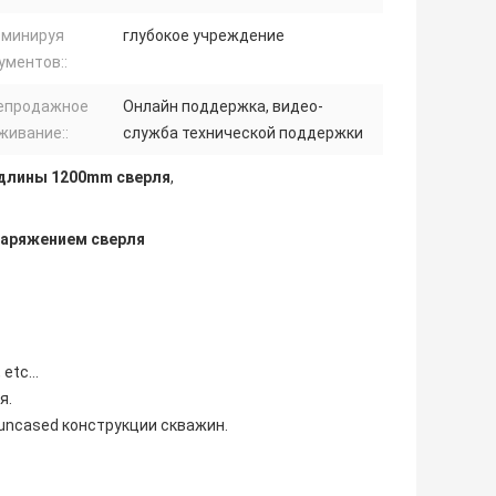
 минируя
глубокое учреждение
ументов::
епродажное
Онлайн поддержка, видео-
живание::
служба технической поддержки
 длины 1200mm сверля
,
наряжением сверля
 etc…
я.
uncased конструкции скважин.