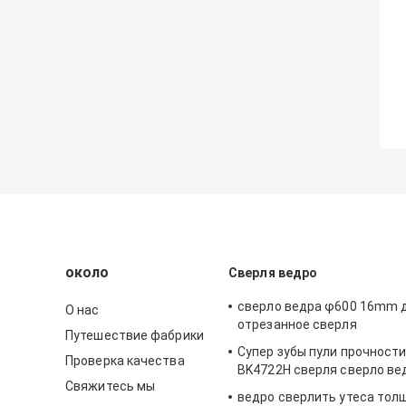
около
Сверля ведро
сверло ведра φ600 16mm 
О нас
отрезанное сверля
Путешествие фабрики
Супер зубы пули прочност
Проверка качества
BK4722H сверля сверло ве
Свяжитесь мы
ведро сверлить утеса то